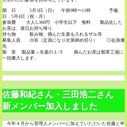
期 日 5月3日（日） 午前9時〜11時 予備
日 5月4日（祝・月）
参加費 大人1,300円 小学生以下 無料 製品化した
お茶は、後日お持ち帰り
持ち物 飲み物、摘んだ生葉を入れるザル等
募集人員 20名（定員になり次第締め切り） ◎会員優
先
製 茶 製品量→生葉の１/５ 摘んだお茶は製茶工場に
一括搬入します。
佐藤和紀さん・三田浩二さん
新メンバー加入しました
今年４月から管理人メンバーに加えていただいた佐藤と申