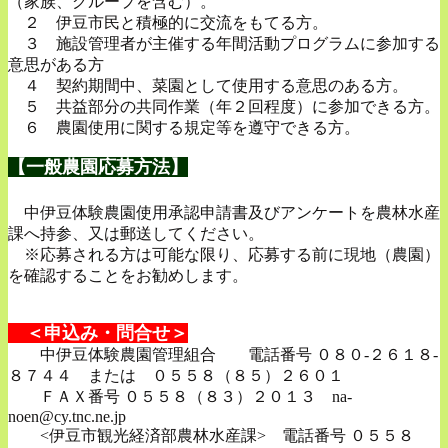
（家族、グループを含む）。
２ 伊豆市民と積極的に交流をもてる方。
３ 施設管理者が主催する年間活動プログラムに参加する
意思がある方
４ 契約期間中、菜園として使用する意思のある方。
５ 共益部分の共同作業（年２回程度）に参加できる方。
６ 農園使用に関する規定等を遵守できる方。
【一般農園応募方法】
【一般農園応募方法】
中伊豆体験農園使用承認申請書及びアンケートを農林水産
課へ持参、又は郵送してください。
※応募される方は可能な限り、応募する前に現地（農園）
を確認することをお勧めします。
＜申込み・問合せ＞
中伊豆体験農園管理組合 電話番号 ０８０-２６１８-
８７４４ または ０５５８（８５）２６０１
ＦＡＸ番号 ０５５８（８３）２０１３ na-
noen@cy.tnc.ne.jp
<伊豆市観光経済部農林水産課> 電話番号 ０５５８