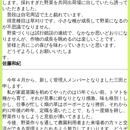
します。採れすぎた野菜を共同出荷場に出していたら誘って
いただきました。
普段は自宅周辺で土と戯れています。
得意種目は草刈りです。小さな種が成長して野菜になるの
が不思議でなりません。
野菜づくりは試行錯誤の連続で、なかなか思いどおりにな
りませんが、作物の成長を眺めるのは楽しいことです。
皆様と共にこの喜びを味わっていきたいと思います。
どうぞよろしくお願いいたしま
す。
佐藤和紀
今年４月から、新しく管理人メンバーとなりました三田と
申します。
私が家庭菜園を初めてやったのは15年ぐらい前。トマトを
種から育て、それが見事に鈴なりとなり感激。味も格別！し
かし、仕事が忙しく畑の草はボーボーとなり挫折。それから
約12年後の昨年、定職を退いたことで、もう一度畑を耕し、
野菜作りをしようと意欲が沸いてきました。
今後、野菜作りを通して農園利用者また来場者の方々と交
流ができる管理人となれるよう努力してまいります。どうぞ