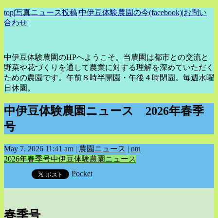
top
|
写真ニュース投稿
|
中伊豆体験農園の今(facebook)
|
お問い
合わせ
|
中伊豆体験農園のHPへようこそ。当農園は都市との交流と
野菜や花づくりを通して農業に対する理解を深めていただく
ための農園です。午前８時半開園・午後４時閉園。毎週水曜
日休園。
中伊豆体験農園ニュース 2026年春季
号
May 7, 2026 11:41 am
|
農園ニュース
|
ntn
2026年春季号
中伊豆体験農園ニュース
Pocket
春季号