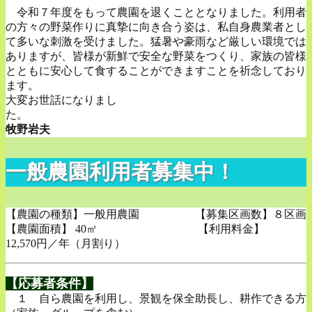
令和７年度をもって農園を退くこととなりました。利用者
の方々の野菜作りに真摯に向き合う姿は、私自身農業者とし
て多いな刺激を受けました。猛暑や豪雨など厳しい環境では
ありますが、皆様が新鮮で安全な野菜をつくり、家族の皆様
とともに安心して食することができますことを祈念しており
ます。
大変お世話になりまし
た。
牧野岩夫
一般農園利用者募集中！
【農園の種類】一般用農園 【募集区画数】８区画
【農園面積】 40㎡ 【利用料金】
12,570円／年（月割り）
【応募者条件】
１ 自ら農園を利用し、景観を保全助長し、耕作できる方