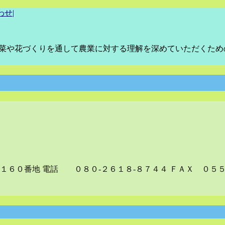
わせ
|
野菜や花づくりを通して農業に対する理解を深めていただくた
１６０番地 電話 ０８０-２６１８-８７４４ ＦＡＸ ０５