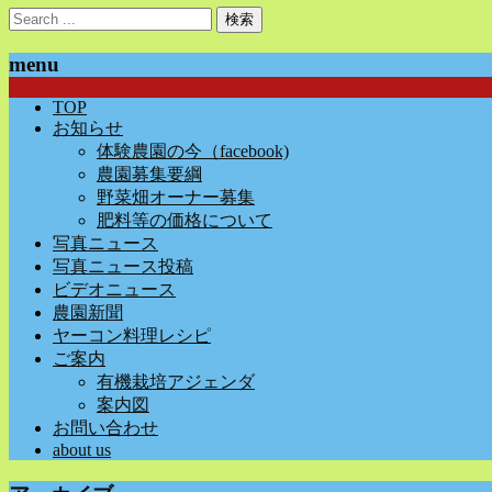
menu
TOP
お知らせ
体験農園の今（facebook)
農園募集要綱
野菜畑オーナー募集
肥料等の価格について
写真ニュース
写真ニュース投稿
ビデオニュース
農園新聞
ヤーコン料理レシピ
ご案内
有機栽培アジェンダ
案内図
お問い合わせ
about us