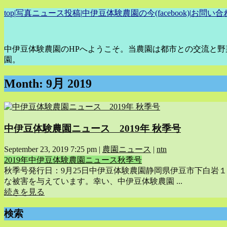
top
|
写真ニュース投稿
|
中伊豆体験農園の今(facebook)
|
お問い合
中伊豆体験農園のHPへようこそ。当農園は都市との交流と
園。
Month:
9月 2019
中伊豆体験農園ニュース 2019年 秋季号
September 23, 2019 7:25 pm
|
農園ニュース
|
ntn
2019年
中伊豆体験農園ニュース
秋季号
秋季号発行日：9月25日中伊豆体験農園静岡県伊豆市下白岩１
な被害を与えています。幸い、中伊豆体験農園 ...
続きを見る
検索