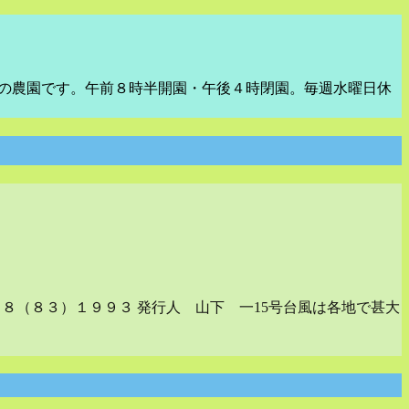
めの農園です。午前８時半開園・午後４時閉園。毎週水曜日休
５８（８３）１９９３ 発行人 山下 一15号台風は各地で甚大