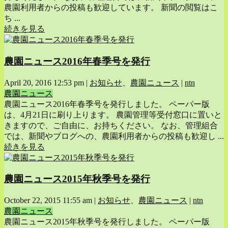
農園利用者からの投稿も歓迎しています。 新聞の閲覧はこ
ち ...
続きを見る
農園ニュース2016年春季号を発行
April 20, 2016 12:53 pm
|
お知らせ
、
農園ニュース
|
ntn
農園ニュース
農園ニュース2016年春季号を発行しました。 ペーパー版
は、4月21日に刷り上ります。 農園管理等受付窓口に置いと
きますので、ご自由に、お持ちください。 なお、管理組合
では、新聞やブログへの、農園利用者からの投稿も歓迎し ...
続きを見る
農園ニュース2015年秋季号を発行
October 22, 2015 11:55 am
|
お知らせ
、
農園ニュース
|
ntn
農園ニュース
農園ニュース2015年秋季号を発行しました。 ペーパー版