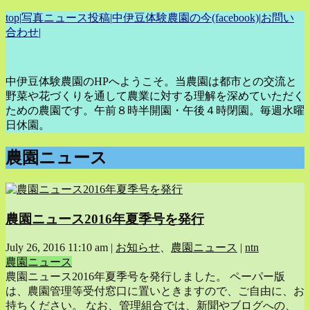
top
|
写真ニュース投稿
|
中伊豆体験農園の今(facebook)
|
お問い
合わせ
|
中伊豆体験農園のHPへようこそ。当農園は都市との交流と
野菜や花づくりを通して農業に対する理解を深めていただく
ための農園です。午前８時半開園・午後４時閉園。毎週水曜
日休園。
農園ニュース
農園ニュース2016年夏季号を発行
July 26, 2016 11:10 am
|
お知らせ
、
農園ニュース
|
ntn
農園ニュース
農園ニュース2016年夏季号を発行しました。 ペーパー版
は、農園管理等受付窓口に置いときますので、ご自由に、お
持ちください。 なお、管理組合では、新聞やブログへの、