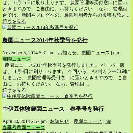
は、10月25日に刷り上ります。 農園管理等受付窓口に置い
ときますので、ご自由に、お持ちください。 なお、管理組
合では、新聞やブログへの、農園利用者からの投稿も歓迎 ...
続きを見る
農園ニュース2014年秋季号を発行
November 5, 2014 5:31 pm
|
お知らせ
、
農園ニュース
|
ntn
農園ニュース
農園ニュース2014年秋季号を発行しました。 ペーパー版
は、11月9日に刷り上ります。 今回から、A3判カラー印刷に
しました。 農園管理等受付窓口に置いときますので、ご自
由に、お持ちください。 なお、管理組 ...
続きを見る
中伊豆体験農園ニュース 春季号を発行
April 30, 2014 2:57 pm
|
お知らせ
、
農園ニュース
|
ntn
春季号
農園ニュース