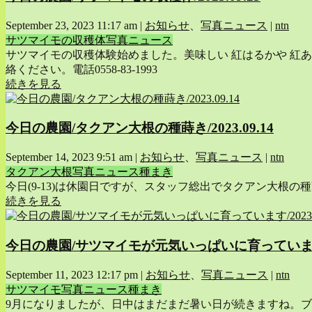
September 23, 2023 11:17 am
|
お知らせ
、
写真ニュース
|
ntn
サツマイモの収穫体
写真ニュース
サツマイモの収穫体験始めました。美味しい 紅はるかや 紅あ
絡ください。電話0558-83-1993
続きを見る
今日の農園/タクアン大根の種蒔き/2023.09.14
September 14, 2023 9:51 am
|
お知らせ
、
写真ニュース
|
ntn
タクアン大根
写真ニュース
種まき
今日(9-13)は休園日ですが、スタッフ総出でタクアン大
続きを見る
今日の農園/サツマイモが元気いっぱいに育っています/20
September 11, 2023 12:17 pm
|
お知らせ
、
写真ニュース
|
ntn
サツマイモ
写真ニュース
種まき
9月になりましたが、日中はまだまだ暑い日が続きますね。ブ