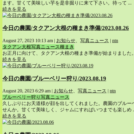
ます。甘くて美味しい芋を是非掘りに来て下さい。待って ...
続きを見る
今日の農園/タクアン大根の種まき準備/2023.08.26
August 27, 2023 10:13 am
|
お知らせ
、
写真ニュース
|
ntn
タクアン大根
写真ニュース
種まき
お正月に向けて、タクアン大根の種まき準備が始まりました
続きを見る
今日の農園/ブルーベリー狩り/2023.08.19
August 20, 2023 6:29 am
|
お知らせ
、
写真ニュース
|
ntn
ブルーベリー狩り
写真ニュース
久しぶりにお天道様が顔を出してくれました。農園のブルー
せんか。甘くて美味しく、ジャムにすればいつまでも楽しめ ..
続きを見る