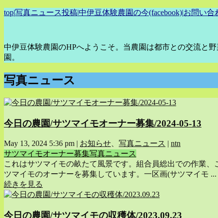
top
|
写真ニュース投稿
|
中伊豆体験農園の今(facebook)
|
お問い合
中伊豆体験農園のHPへようこそ。当農園は都市との交流と
園。
写真ニュース
今日の農園/サツマイモオーナー募集/2024-05-13
May 13, 2024 5:36 pm
|
お知らせ
、
写真ニュース
|
ntn
サツマイモオーナー募集
写真ニュース
これはサツマイモの畝たて風景です。組合員総出での作業、
ツマイモのオーナーを募集しています。一区画(サツマイモ ...
続きを見る
今日の農園/サツマイモの収穫体/2023.09.23