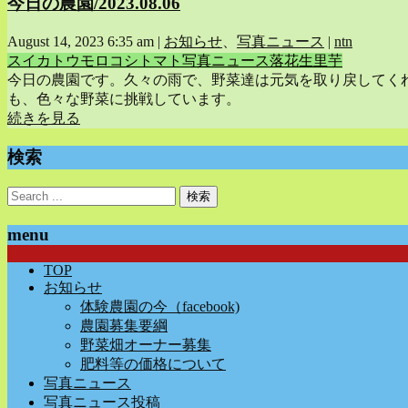
今日の農園/2023.08.06
August 14, 2023 6:35 am
|
お知らせ
、
写真ニュース
|
ntn
スイカ
トウモロコシ
トマト
写真ニュース
落花生
里芋
今日の農園です。久々の雨で、野菜達は元気を取り戻してく
も、色々な野菜に挑戦しています。
続きを見る
検索
menu
TOP
お知らせ
体験農園の今（facebook)
農園募集要綱
野菜畑オーナー募集
肥料等の価格について
写真ニュース
写真ニュース投稿